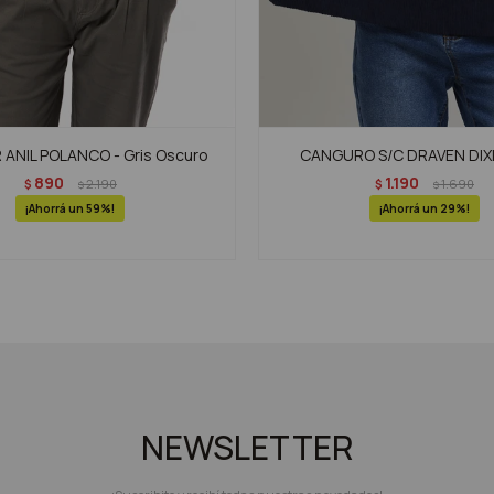
ANIL POLANCO - Gris Oscuro
CANGURO S/C DRAVEN DIXIE
890
1.190
$
2.190
$
1.690
$
$
59
29
NEWSLETTER