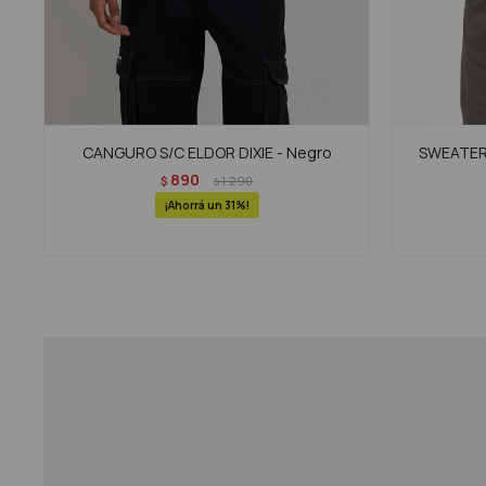
CANGURO S/C ELDOR DIXIE - Negro
SWEATER 
890
$
1.290
$
31