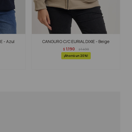
 - Azul
CANGURO C/C EURIAL DIXIE - Beige
1.190
$
1.490
$
20