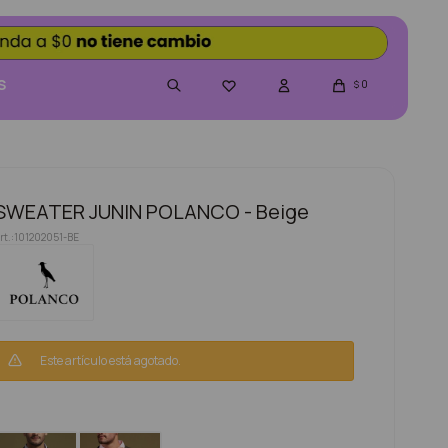
S
0

$
SWEATER JUNIN POLANCO - Beige
101202051-BE
Este artículo está agotado.