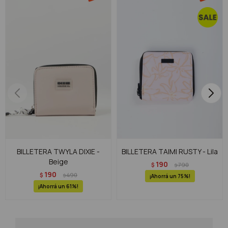
BILLETERA TWYLA DIXIE -
BILLETERA TAIMI RUSTY - Lila
Beige
190
$
790
$
190
$
490
$
75
61