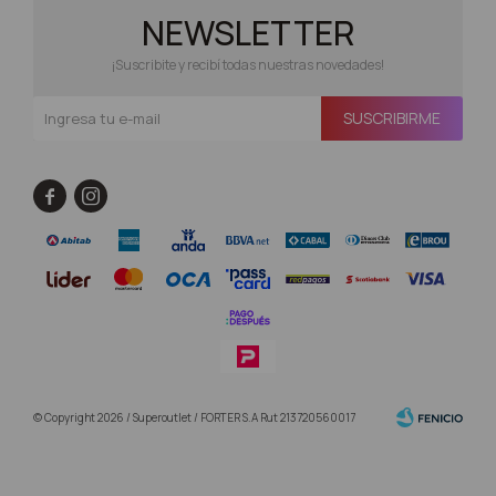
NEWSLETTER
¡Suscribite y recibí todas nuestras novedades!
SUSCRIBIRME


© Copyright 2026 / Superoutlet / FORTER S.A Rut 213720560017