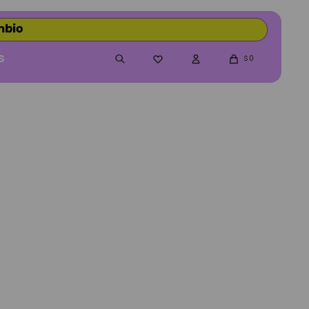
S
0

$