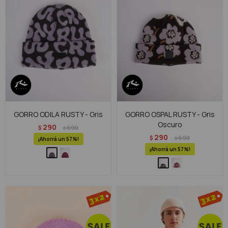
GORRO ODILA RUSTY - Gris
GORRO OSPAL RUSTY - Gris
Oscuro
290
$
690
$
290
$
690
$
57
57