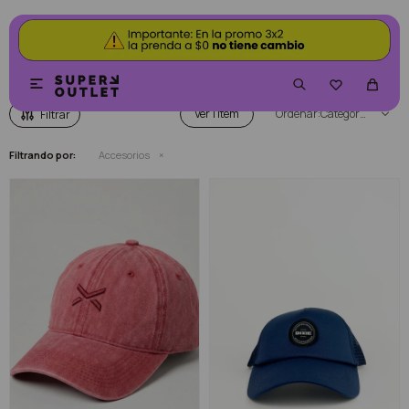
ACCESORIOS


Ver
Categoría
Filtrando por:
Accesorios