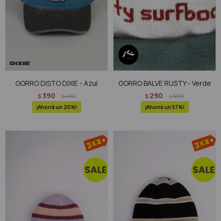
GORRO DISTO DIXIE - Azul
GORRO BALVE RUSTY - Verde
390
290
$
490
$
690
$
$
20
57