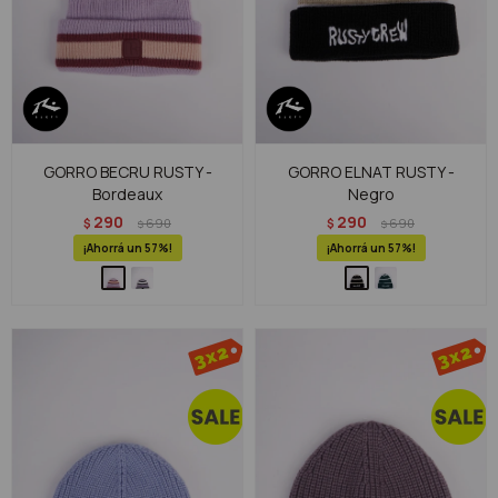
GORRO BECRU RUSTY -
GORRO ELNAT RUSTY -
Bordeaux
Negro
290
290
$
690
$
690
$
$
57
57