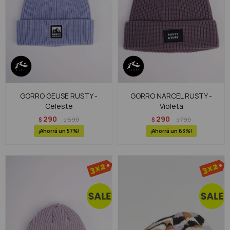
GORRO GEUSE RUSTY -
GORRO NARCEL RUSTY -
Celeste
Violeta
290
290
$
690
$
790
$
$
57
63