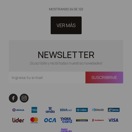
MOSTRANDO
24
DE
122
VER MÁS
NEWSLETTER
¡Suscribite y recibí todas nuestras novedades!
SUSCRIBIRME

