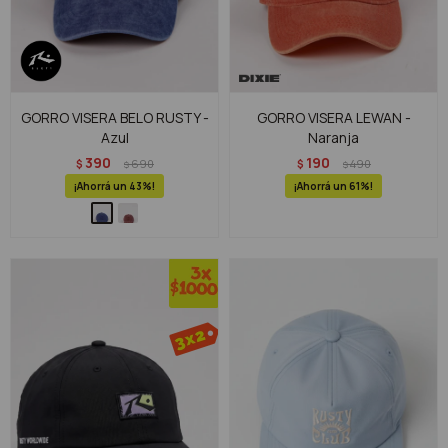
GORRO VISERA BELO RUSTY -
GORRO VISERA LEWAN -
Azul
Naranja
390
190
$
690
$
490
$
$
43
61