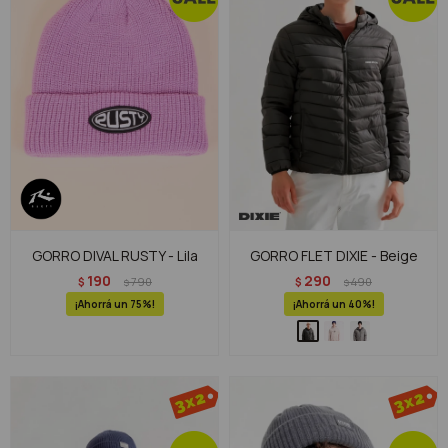
GORRO DIVAL RUSTY - Lila
GORRO FLET DIXIE - Beige
190
290
$
790
$
490
$
$
75
40