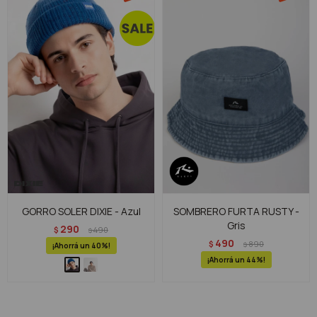
GORRO SOLER DIXIE - Azul
SOMBRERO FURTA RUSTY -
Gris
290
$
490
$
490
$
890
$
40
44