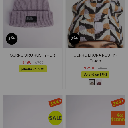
GORRO SIRU RUSTY - Lila
GORRO ENORA RUSTY -
Crudo
190
$
790
$
290
$
690
$
75
57