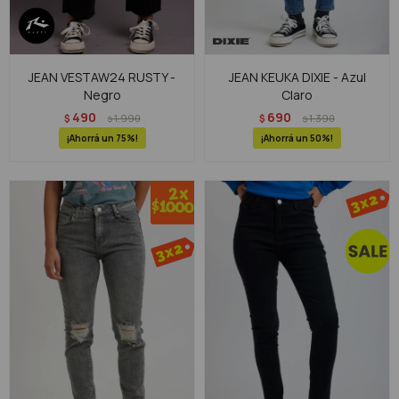
JEAN VESTAW24 RUSTY -
JEAN KEUKA DIXIE - Azul
Negro
Claro
490
690
$
1.990
$
1.390
$
$
75
50