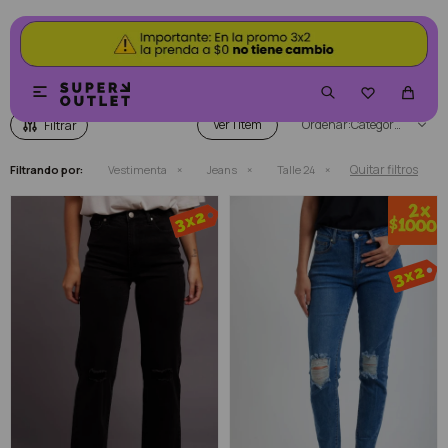
JEANS


Ver
Categoría
Quitar filtros
Filtrando por:
Vestimenta
Jeans
Talle 24