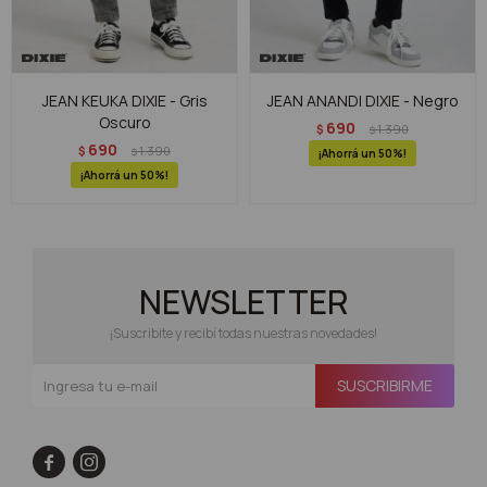
JEAN KEUKA DIXIE - Gris
JEAN ANANDI DIXIE - Negro
Oscuro
690
$
1.390
$
690
$
1.390
$
50
50
NEWSLETTER
¡Suscribite y recibí todas nuestras novedades!
SUSCRIBIRME

