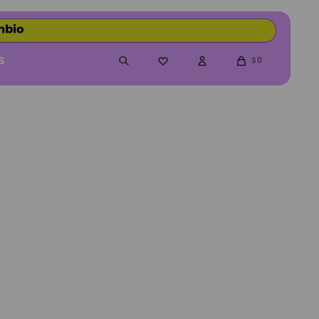
S
0

$