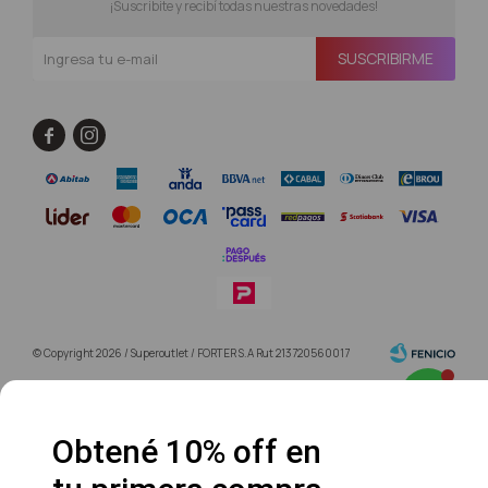
¡Suscribite y recibí todas nuestras novedades!
SUSCRIBIRME


© Copyright 2026 / Superoutlet / FORTER S.A Rut 213720560017
Obtené 10% off en