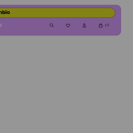
S
0

$