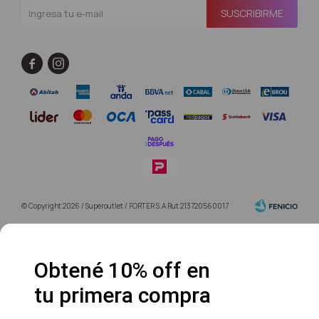
SUSCRIBIRME


© Copyright 2026 / Superoutlet / FORTER S.A Rut 213720560017
Obtené 10% off en
tu primera compra
Fenicio