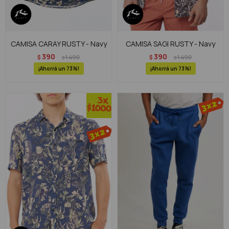
CAMISA CARAY RUSTY - Navy
CAMISA SAGI RUSTY - Navy
390
390
$
1.490
$
1.490
$
$
73
73