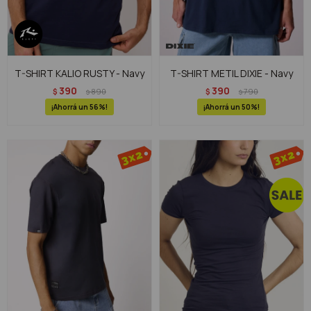
T-SHIRT KALIO RUSTY - Navy
T-SHIRT METIL DIXIE - Navy
390
390
$
890
$
790
$
$
56
50