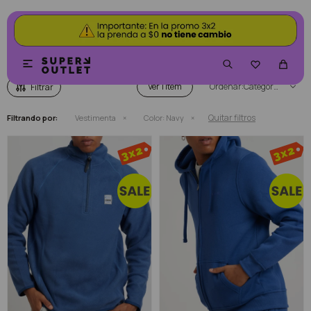
VESTIMENTA COLOR NAVY


Ver
Categoría
Quitar filtros
Filtrando por:
Vestimenta
Color:
Navy