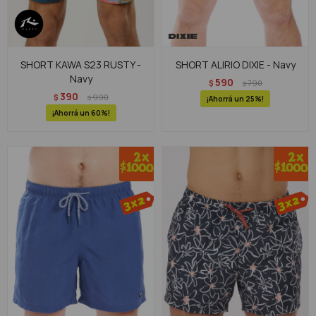
SHORT KAWA S23 RUSTY -
SHORT ALIRIO DIXIE - Navy
Navy
590
$
790
$
390
$
990
$
25
60