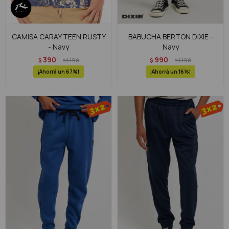
CAMISA CARAY TEEN RUSTY
BABUCHA BERTON DIXIE -
- Navy
Navy
390
990
$
1.190
$
1.190
$
$
67
16