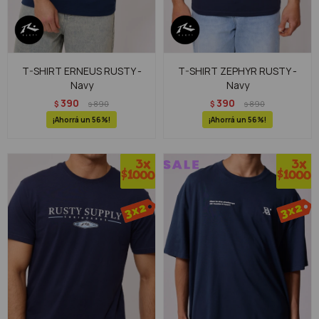
T-SHIRT ERNEUS RUSTY -
T-SHIRT ZEPHYR RUSTY -
Navy
Navy
390
390
$
890
$
890
$
$
56
56