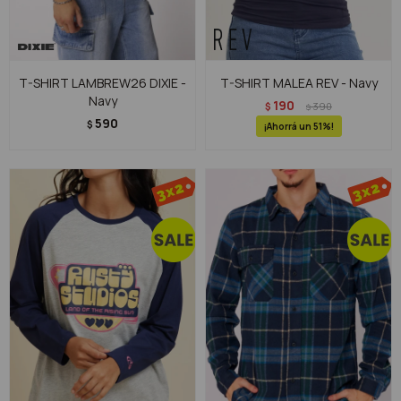
T-SHIRT LAMBREW26 DIXIE -
T-SHIRT MALEA REV - Navy
Navy
190
$
390
$
590
$
51