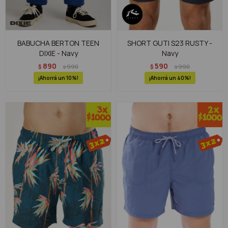
BABUCHA BERTON TEEN
SHORT GUTI S23 RUSTY -
DIXIE - Navy
Navy
890
590
$
990
$
990
$
$
10
40