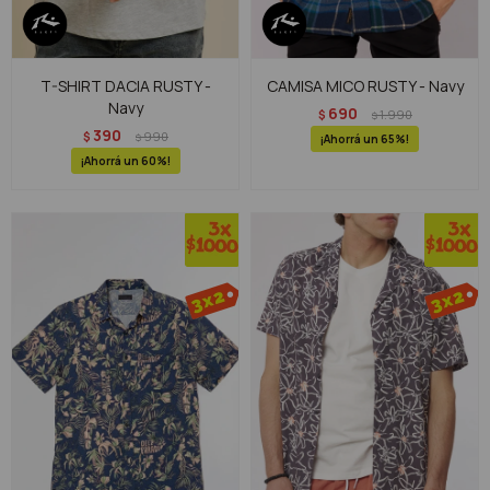
T-SHIRT DACIA RUSTY -
CAMISA MICO RUSTY - Navy
Navy
690
$
1.990
$
390
$
990
$
65
60