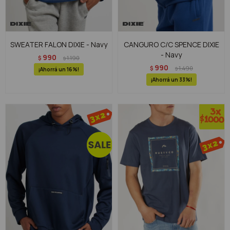
SWEATER FALON DIXIE - Navy
CANGURO C/C SPENCE DIXIE
- Navy
990
$
1.190
$
990
$
1.490
$
16
33