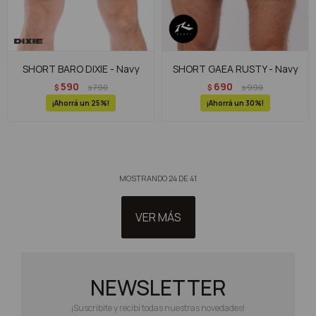
SHORT BARO DIXIE - Navy
SHORT GAEA RUSTY - Navy
590
690
$
790
$
990
$
$
25
30
MOSTRANDO
24
DE
41
VER MÁS
NEWSLETTER
¡Suscribite y recibí todas nuestras novedades!