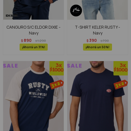
CANGURO S/C ELDOR DIXIE -
T-SHIRT KELER RUSTY -
Navy
Navy
890
390
$
1.290
$
790
$
$
31
50