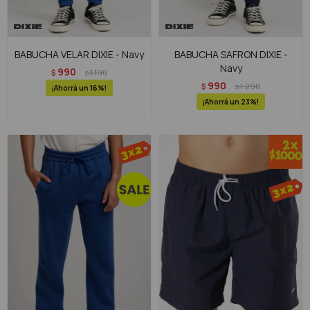
BABUCHA VELAR DIXIE - Navy
BABUCHA SAFRON DIXIE -
Navy
990
$
1.190
$
990
$
1.290
$
16
23