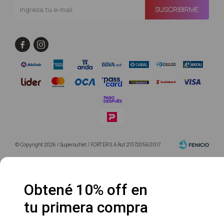
SUSCRIBIRME


© Copyright 2026 / Superoutlet / FORTER S.A Rut 213720560017
Obtené 10% off en
tu primera compra
Fenicio