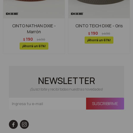
CINTO NATHAN DIXIE -
CINTO TEICH DIXIE - Gris
Marrón
190
$
490
$
190
$
490
$
61
61
NEWSLETTER
¡Suscribite y recibí todas nuestras novedades!
SUSCRIBIRME

