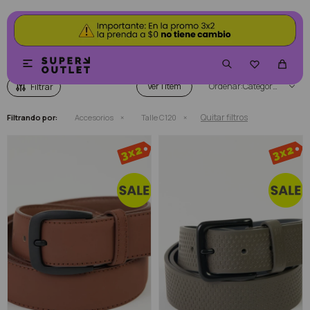
ACCESORIOS


Ver
Categoría
Quitar filtros
Filtrando por:
Accesorios
Talle C120