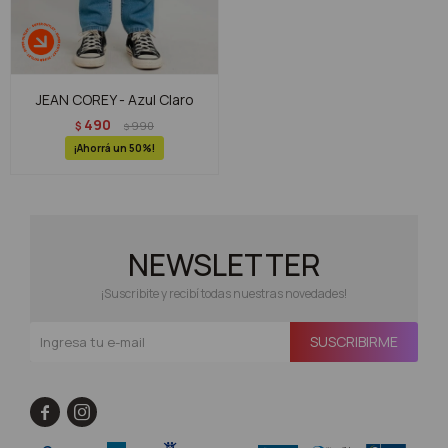
JEAN COREY - Azul Claro
490
$
990
$
50
NEWSLETTER
¡Suscribite y recibí todas nuestras novedades!
SUSCRIBIRME

