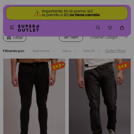
JEANS


Ver
Categoría
Quitar filtros
Filtrando por:
Vestimenta
Jeans
Talle 30