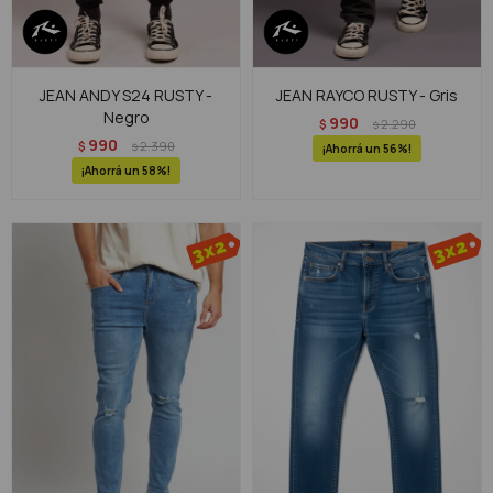
JEAN ANDY S24 RUSTY -
JEAN RAYCO RUSTY - Gris
Negro
990
$
2.290
$
990
$
2.390
$
56
58