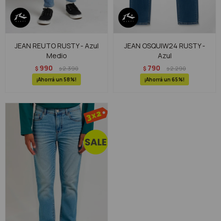
JEAN REUTO RUSTY - Azul
JEAN OSQUIW24 RUSTY -
Medio
Azul
990
790
$
2.390
$
2.290
$
$
58
65