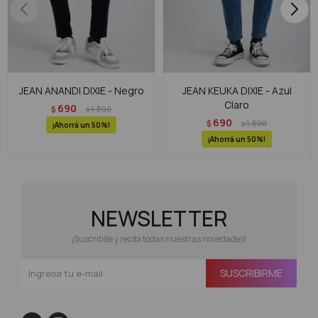
JEAN ANANDI DIXIE - Negro
JEAN KEUKA DIXIE - Azul
Claro
690
$
1.390
$
690
$
1.390
$
50
50
NEWSLETTER
¡Suscribite y recibí todas nuestras novedades!
SUSCRIBIRME