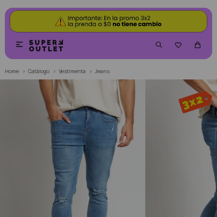


Home
Catálogo
Vestimenta
Jeans