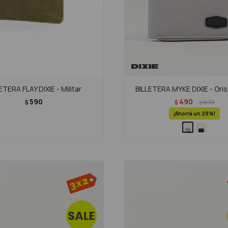
ETERA FLAY DIXIE - Militar
BILLETERA MYKE DIXIE - Gri
590
490
$
$
690
$
28