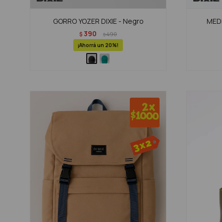
GORRO YOZER DIXIE - Negro
MEDI
390
$
490
$
20