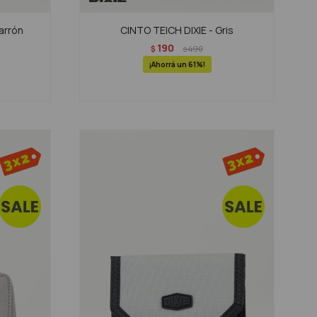
arrón
CINTO TEICH DIXIE - Gris
190
$
490
$
61