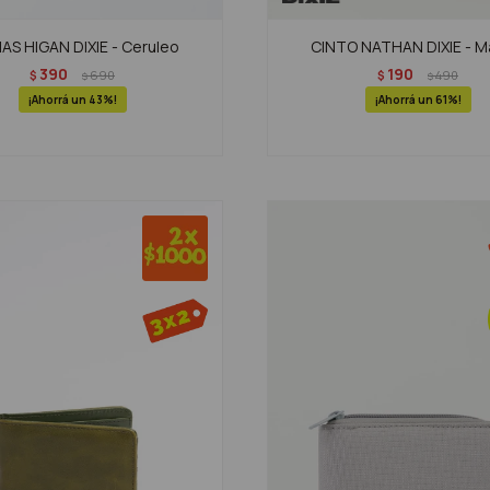
AS HIGAN DIXIE - Ceruleo
CINTO NATHAN DIXIE - M
390
190
$
690
$
490
$
$
43
61