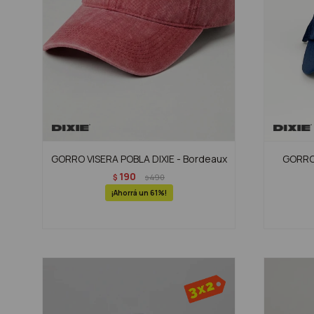
GORRO VISERA POBLA DIXIE - Bordeaux
GORRO 
190
$
490
$
61