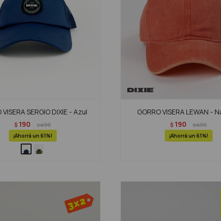
VISERA SERGIO DIXIE - Azul
GORRO VISERA LEWAN - N
190
190
$
490
$
490
$
$
61
61