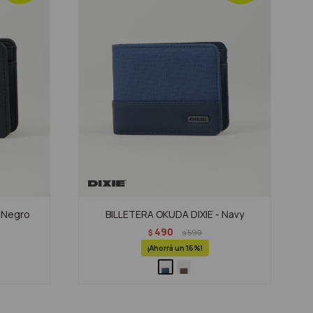
 Negro
BILLETERA OKUDA DIXIE - Navy
490
$
590
$
16