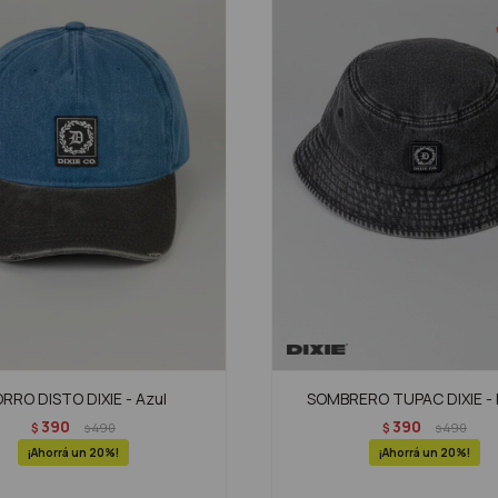
RRO DISTO DIXIE - Azul
SOMBRERO TUPAC DIXIE -
390
390
$
490
$
490
$
$
20
20