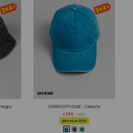
 Negro
GORRO EFFI DIXIE - Celeste
390
$
490
$
20