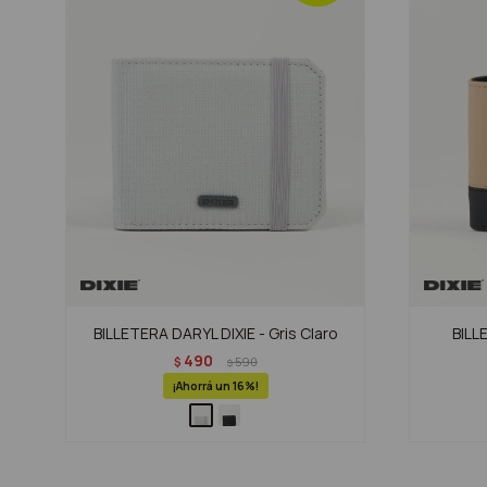
BILLETERA DARYL DIXIE - Gris Claro
BILL
490
$
590
$
16