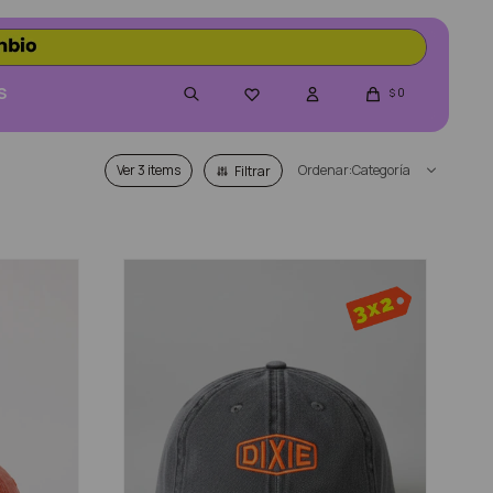
S
0

$
Ver
Categoría