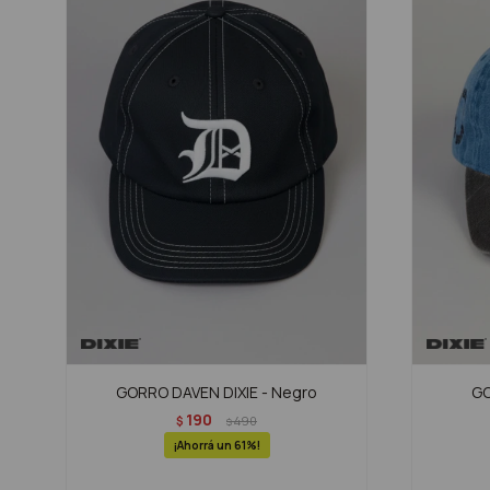
GORRO DAVEN DIXIE - Negro
GO
190
$
490
$
61