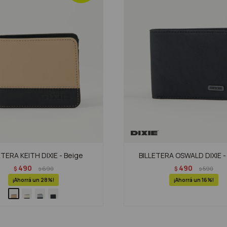
ETERA KEITH DIXIE - Beige
BILLETERA OSWALD DIXIE -
490
490
$
690
$
590
$
$
28
16