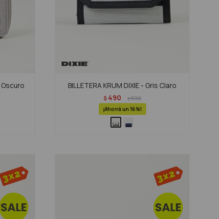
s Oscuro
BILLETERA KRUM DIXIE - Gris Claro
490
$
590
$
16