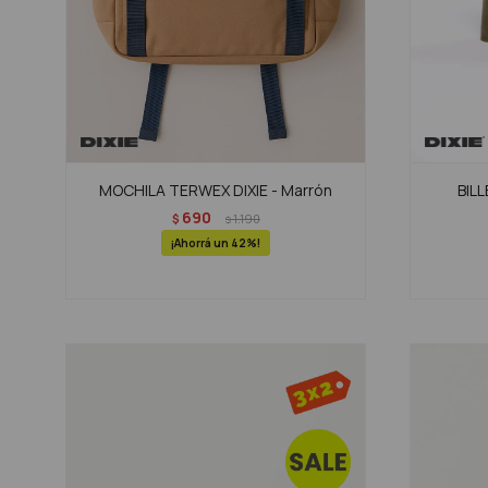
MOCHILA TERWEX DIXIE - Marrón
BILL
690
$
1.190
$
42