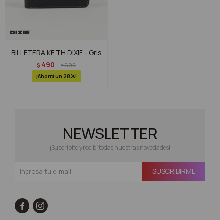
BILLETERA KEITH DIXIE - Gris
490
$
690
$
28
NEWSLETTER
¡Suscribite y recibí todas nuestras novedades!
SUSCRIBIRME

