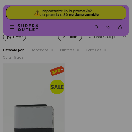
BILLETERAS COLOR GRIS


Ver
Categoría
Filtrando por:
Accesorios
Billeteras
Color:
Gris
Quitar filtros