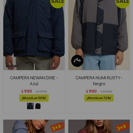
CAMPERA NEWAN DIXIE -
CAMPERA NUMI RUSTY -
Azul
Negro
990
990
$
1.990
$
3.890
$
$
50
74