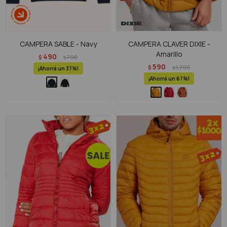
CAMPERA SABLE - Navy
CAMPERA CLAVER DIXIE -
Amarillo
490
$
790
$
590
$
1.790
$
37
67