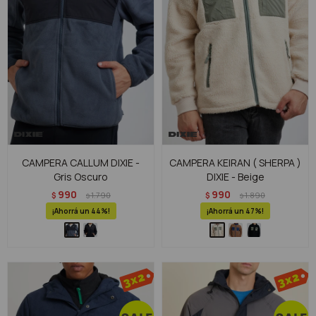
CAMPERA CALLUM DIXIE -
CAMPERA KEIRAN ( SHERPA )
Gris Oscuro
DIXIE - Beige
990
990
$
1.790
$
1.890
$
$
44
47