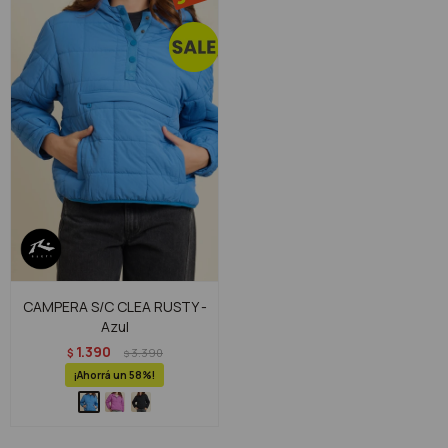
CAMPERA S/C CLEA RUSTY -
Azul
1.390
$
3.390
$
58