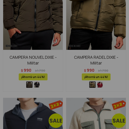
CAMPERA NOUVEL DIXIE -
CAMPERA RADEL DIXIE -
Militar
Militar
990
990
$
1.790
$
1.790
$
$
44
44