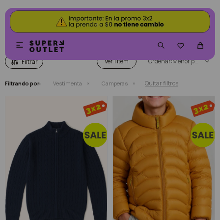
CAMPERAS


Ver
Menor precio
Quitar filtros
Filtrando por:
Vestimenta
Camperas