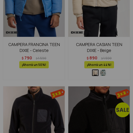
CAMPERA FRANCINA TEEN
CAMPERA CASIAN TEEN
DIXIE - Celeste
DIXIE - Beige
790
890
$
1.590
$
1.590
$
$
50
44