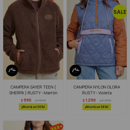
CAMPERA SAYER TEEN (
CAMPERA NYLON GLORA
SHERPA ) RUSTY - Marrón
RUSTY - Violeta
990
1.290
$
1.990
$
2.990
$
$
50
56