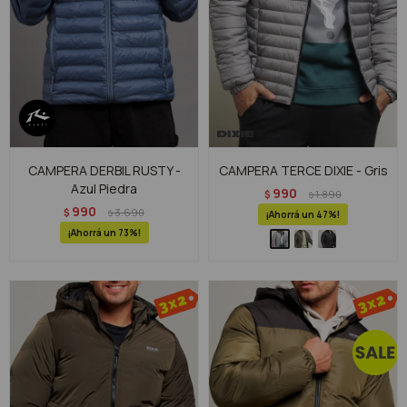
CAMPERA DERBIL RUSTY -
CAMPERA TERCE DIXIE - Gris
Azul Piedra
990
$
1.890
$
990
$
3.690
$
47
73