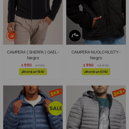
CAMPERA ( SHERPA ) GAEL -
CAMPERA NUGLO RUSTY -
Negro
Negro
990
990
$
1.190
$
2.690
$
$
16
63