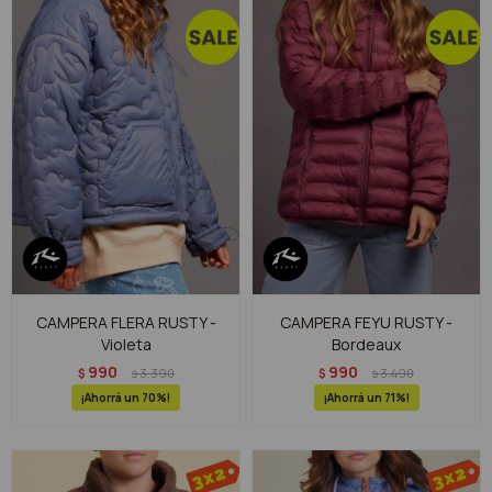
CAMPERA FLERA RUSTY -
CAMPERA FEYU RUSTY -
Violeta
Bordeaux
990
990
$
3.390
$
3.490
$
$
70
71