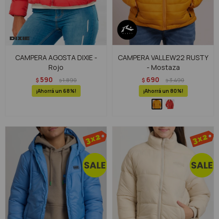
CAMPERA AGOSTA DIXIE -
CAMPERA VALLEW22 RUSTY
Rojo
- Mostaza
590
690
$
1.890
$
3.490
$
$
68
80