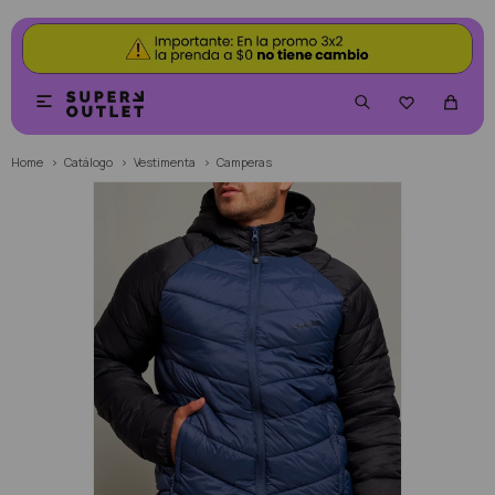


Home
Catálogo
Vestimenta
Camperas