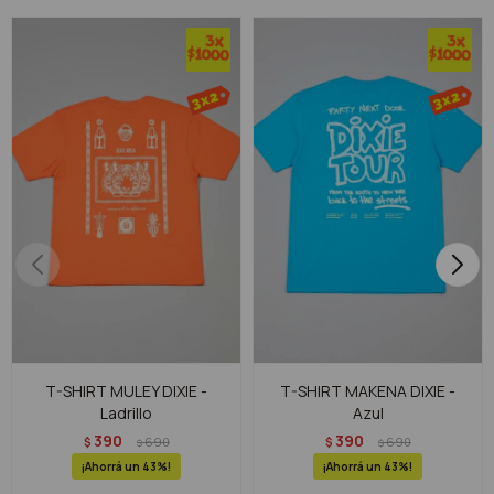
T-SHIRT MULEY DIXIE -
T-SHIRT MAKENA DIXIE -
Ladrillo
Azul
390
390
$
690
$
690
$
$
43
43