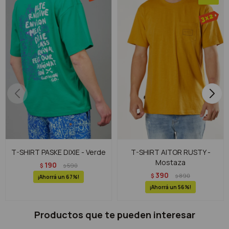
T-SHIRT PASKE DIXIE - Verde
T-SHIRT AITOR RUSTY -
Mostaza
190
$
590
$
390
$
890
$
67
56
Productos que te pueden interesar