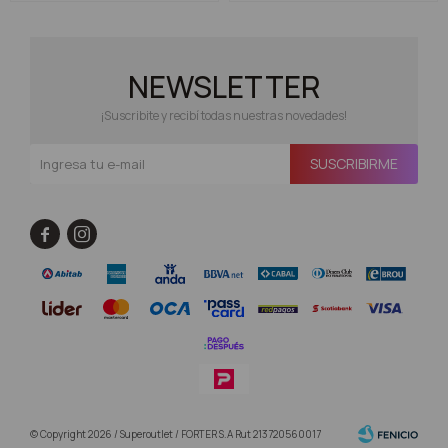
NEWSLETTER
¡Suscribite y recibí todas nuestras novedades!
SUSCRIBIRME


© Copyright 2026 / Superoutlet / FORTER S.A Rut 213720560017