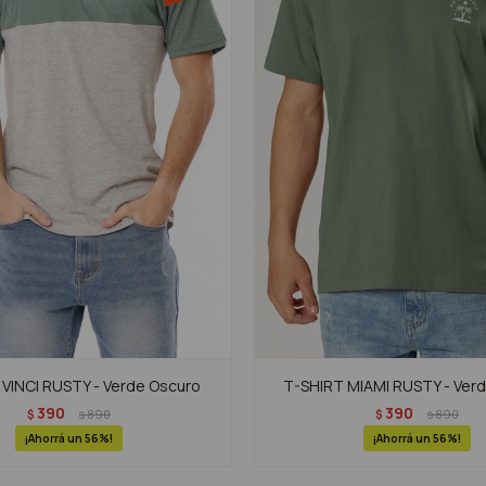
VINCI RUSTY - Verde Oscuro
T-SHIRT MIAMI RUSTY - Ver
390
390
$
890
$
890
$
$
56
56