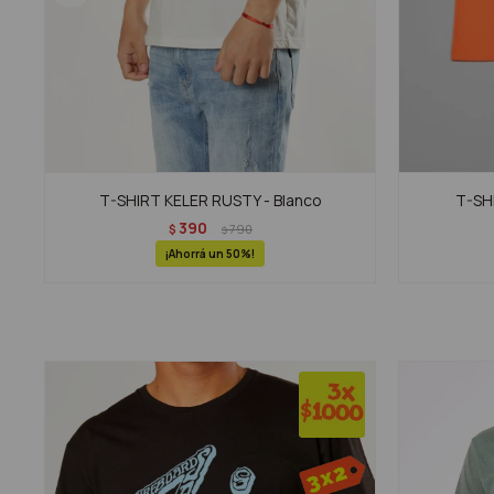
T-SHIRT KELER RUSTY - Blanco
T-SHI
390
$
790
$
50