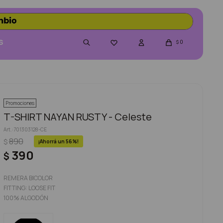
S
0

$
Promociones
T-SHIRT NAYAN RUSTY - Celeste
701303128-CE
890
$
56
390
$
REMERA BICOLOR
FITTING: LOOSE FIT
100% ALGODÓN