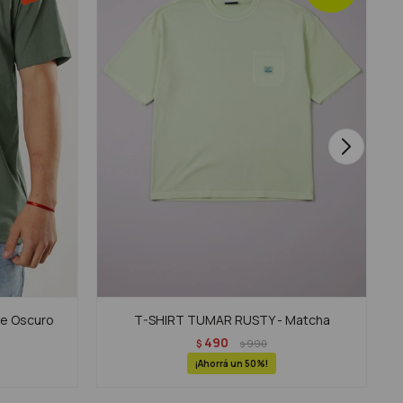
de Oscuro
T-SHIRT TUMAR RUSTY - Matcha
490
$
990
$
50