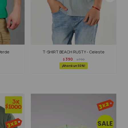
Verde
T-SHIRT BEACH RUSTY - Celeste
390
$
790
$
50