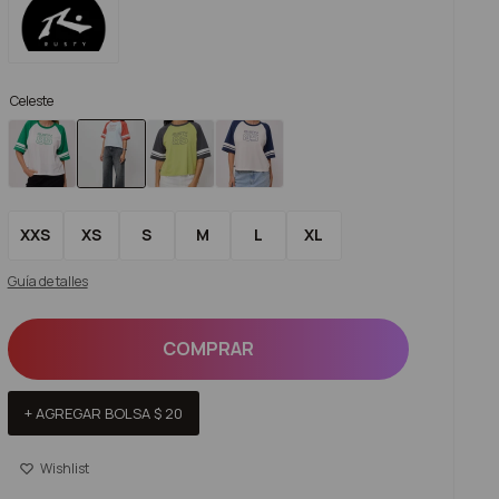
Celeste
XXS
XS
S
M
L
XL
Guía de talles
COMPRAR
+ AGREGAR BOLSA
$
20