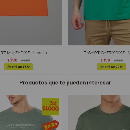
RT MULEY DIXIE - Ladrillo
T-SHIRT CHERIX DIXIE - 
390
190
$
690
$
690
$
$
43
72
Productos que te pueden interesar