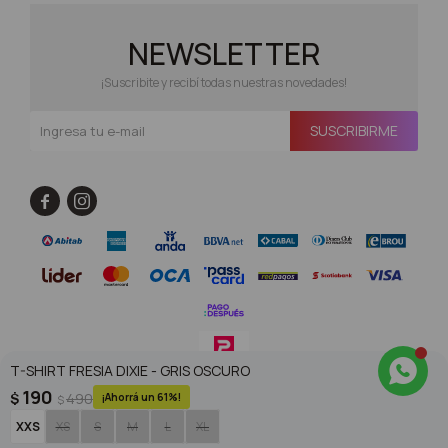
NEWSLETTER
¡Suscribite y recibí todas nuestras novedades!
SUSCRIBIRME


T-SHIRT FRESIA DIXIE - GRIS OSCURO
190
$
490
61
$
© Copyright 2026 / Superoutlet / FORTER S.A Rut 213720560017
XXS
XS
S
M
L
XL