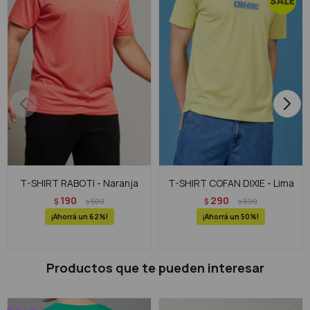
T-SHIRT RABOTI - Naranja
T-SHIRT COFAN DIXIE - Lima
190
290
$
500
$
590
$
$
62
50
Productos que te pueden interesar