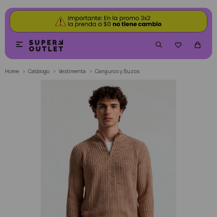


Home
Catálogo
Vestimenta
Canguros y Buzos