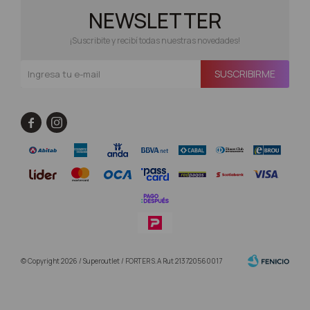
NEWSLETTER
¡Suscribite y recibí todas nuestras novedades!
SUSCRIBIRME


© Copyright 2026 / Superoutlet / FORTER S.A Rut 213720560017