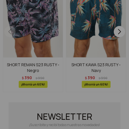
SHORT REMAN S23 RUSTY -
SHORT KAWA S23 RUSTY -
Negro
Navy
390
390
$
990
$
990
$
$
60
60
NEWSLETTER
¡Suscribite y recibí todas nuestras novedades!