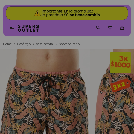


Home
Catálogo
Vestimenta
Short de Baño