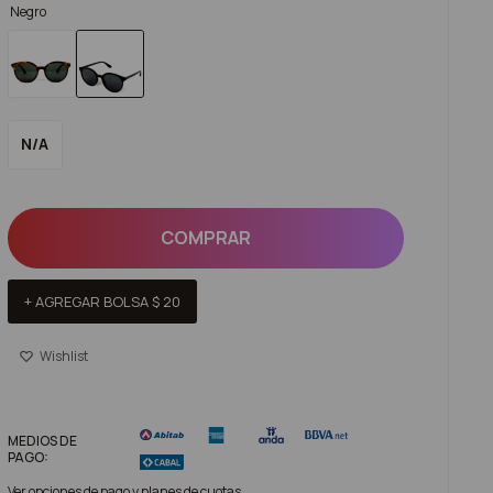
Negro
N/A
COMPRAR
+ AGREGAR BOLSA
$
20
MEDIOS DE
PAGO:
Ver opciones de pago y planes de cuotas