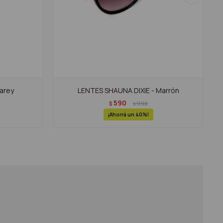
arey
LENTES SHAUNA DIXIE - Marrón
590
$
990
$
40