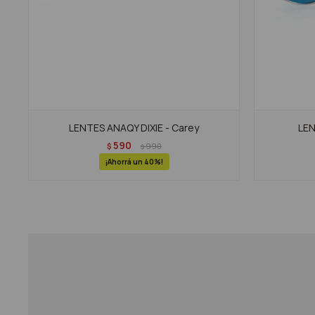
LENTES ANAQY DIXIE - Carey
LEN
590
$
990
$
40