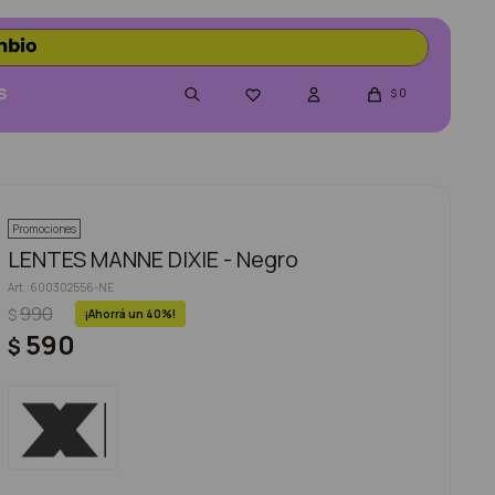
S
0

$
Promociones
LENTES MANNE DIXIE - Negro
600302556-NE
990
$
40
590
$