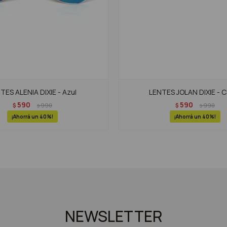
TES ALENIA DIXIE - Azul
LENTES JOLAN DIXIE - C
590
590
$
990
$
990
$
$
40
40
NEWSLETTER