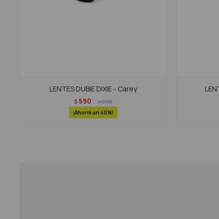
LENTES DUBIE DIXIE - Carey
LENT
590
$
990
$
40