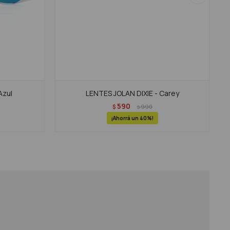
Azul
LENTES JOLAN DIXIE - Carey
590
$
990
$
40