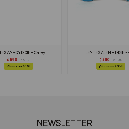
ES ANAQY DIXIE - Carey
LENTES ALENIA DIXIE - 
590
590
$
990
$
990
$
$
40
40
NEWSLETTER