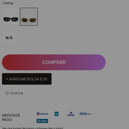
Crema
N/A
COMPRAR
+ AGREGAR BOLSA
$
20
MEDIOS DE
PAGO:
Ver opciones de pago y planes de cuotas