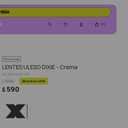
S
0

$
Promociones
LENTES ULESO DIXIE - Crema
200302551-CRE
990
$
40
590
$