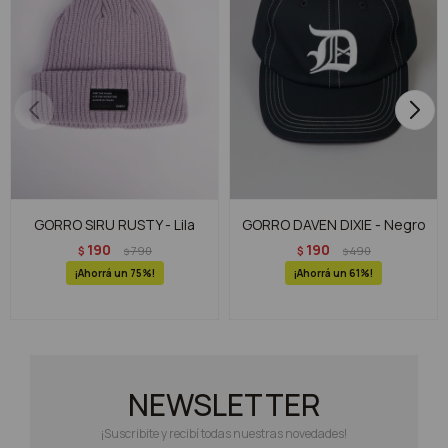
GORRO SIRU RUSTY - Lila
GORRO DAVEN DIXIE - Negro
190
190
$
790
$
490
$
$
75
61
NEWSLETTER
¡Suscribite y recibí todas nuestras novedades!