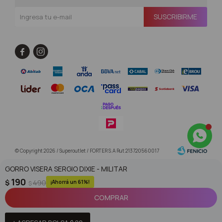
SUSCRIBIRME


© Copyright 2026 / Superoutlet / FORTER S.A Rut 213720560017
GORRO VISERA SERGIO DIXIE - MILITAR
190
$
490
61
$
COMPRAR
Fenicio