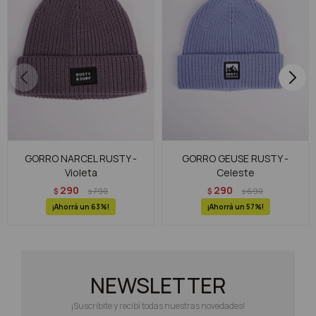
GORRO NARCEL RUSTY -
GORRO GEUSE RUSTY -
Violeta
Celeste
290
290
$
790
$
690
$
$
63
57
NEWSLETTER
¡Suscribite y recibí todas nuestras novedades!