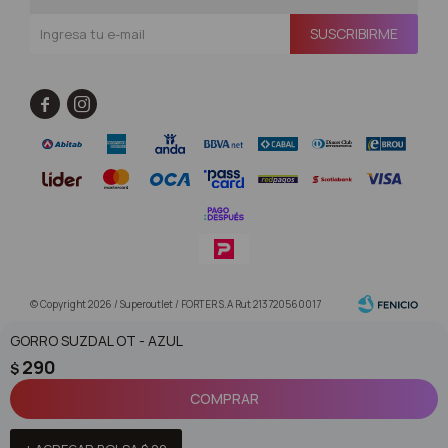
SUSCRIBIRME


© Copyright 2026 / Superoutlet / FORTER S.A Rut 213720560017
GORRO SUZDAL OT - AZUL
290
$
COMPRAR
Fenicio