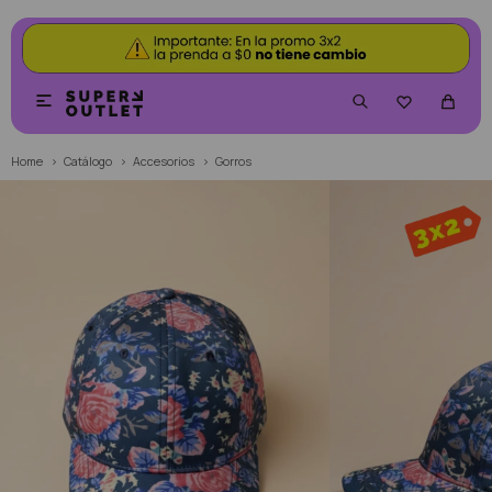


Home
Catálogo
Accesorios
Gorros