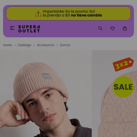


Home
Catálogo
Accesorios
Gorros