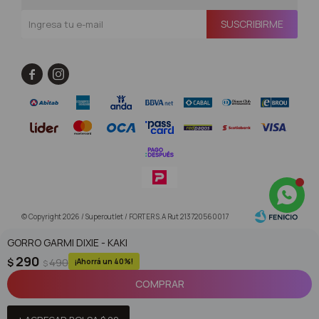
SUSCRIBIRME


© Copyright 2026 / Superoutlet / FORTER S.A Rut 213720560017
GORRO GARMI DIXIE - KAKI
290
$
490
40
$
COMPRAR
Fenicio