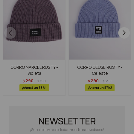
GORRO NARCEL RUSTY -
GORRO GEUSE RUSTY -
Violeta
Celeste
290
290
$
790
$
690
$
$
63
57
NEWSLETTER
¡Suscribite y recibí todas nuestras novedades!