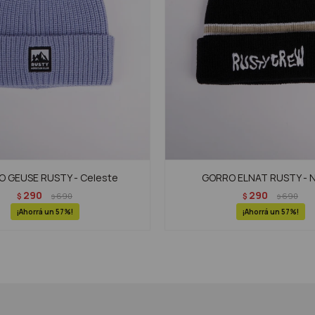
 GEUSE RUSTY - Celeste
GORRO ELNAT RUSTY - 
290
290
$
690
$
690
$
$
57
57