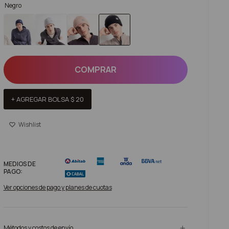
Negro
COMPRAR
+ AGREGAR BOLSA
$
20
MEDIOS DE
PAGO:
Ver opciones de pago y planes de cuotas
Métodos y costos de envío