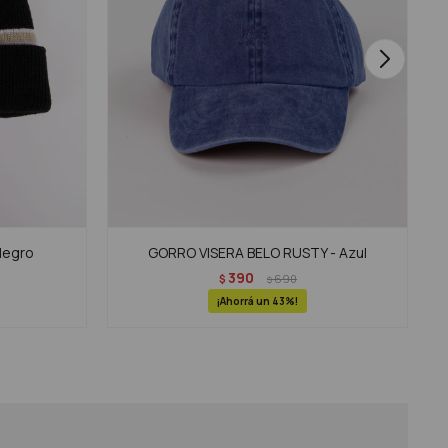
Negro
GORRO VISERA BELO RUSTY - Azul
390
$
690
$
43