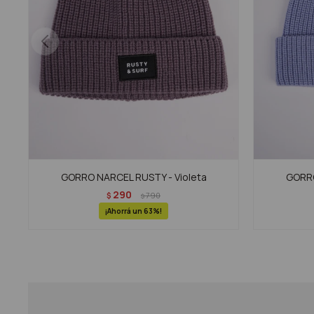
GORRO NARCEL RUSTY - Violeta
GORRO
290
$
790
$
63