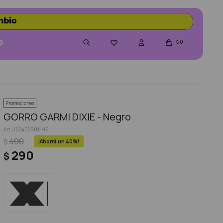
S
0

$
Promociones
GORRO GARMI DIXIE - Negro
102402901-NE
490
$
40
290
$