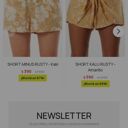
SHORT MINUS RUSTY - Kaki
SHORT KALU RUSTY -
Amarillo
390
$
1.190
$
390
$
1.290
$
67
69
NEWSLETTER
¡Suscribite y recibí todas nuestras novedades!