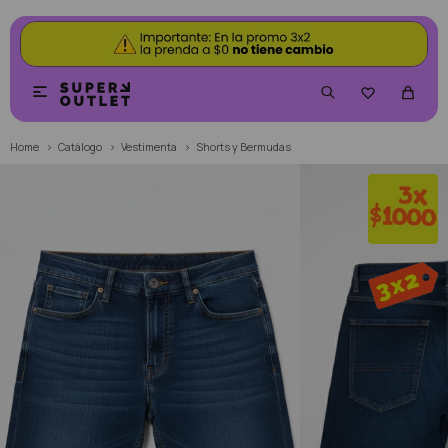


Home
Catálogo
Vestimenta
Shorts y Bermudas