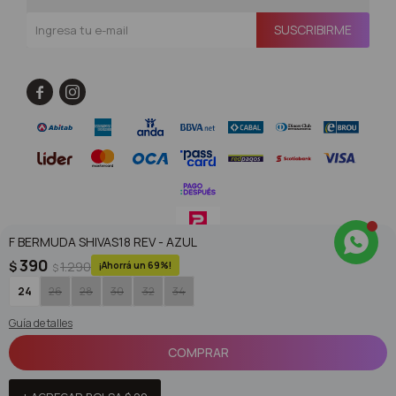
SUSCRIBIRME


F BERMUDA SHIVAS18 REV - AZUL
390
$
1.290
69
$
© Copyright 2026 / Superoutlet / FORTER S.A Rut 213720560017
24
26
28
30
32
34
Guía de talles
COMPRAR
Fenicio