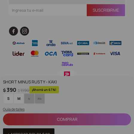
SUSCRIBIRME


SHORT MINUS RUSTY - KAKI
390
$
1.190
67
$
© Copyright 2026 / Superoutlet / FORTER S.A Rut 213720560017
S
M
L
XL
Guía de talles
COMPRAR
Fenicio