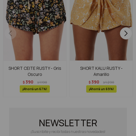
SHORT CEITE RUSTY - Gris
SHORT KALU RUSTY -
Oscuro
Amarillo
390
390
$
1.190
$
1.290
$
$
67
69
NEWSLETTER
¡Suscribite y recibí todas nuestras novedades!