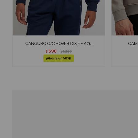
CANGURO C/C ROVER DIXIE - Azul
CAMP
690
$
1.390
$
50