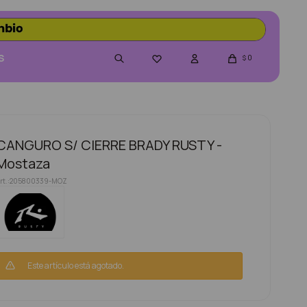
S
0

$
CANGURO S/ CIERRE BRADY RUSTY -
Mostaza
205800339-MOZ
Este artículo está agotado.