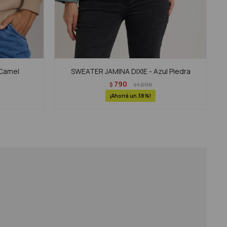
 Camel
SWEATER JAMINA DIXIE - Azul Piedra
790
$
1.290
$
38