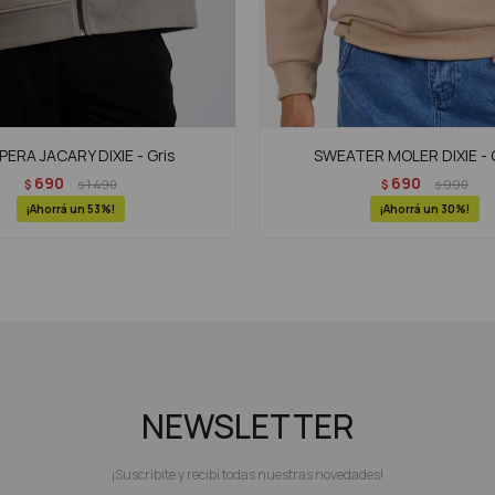
ERA JACARY DIXIE - Gris
SWEATER MOLER DIXIE -
690
690
$
1.490
$
990
$
$
53
30
NEWSLETTER
¡Suscribite y recibí todas nuestras novedades!