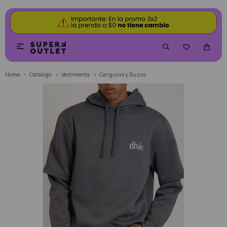


Home
Catálogo
Vestimenta
Canguros y Buzos