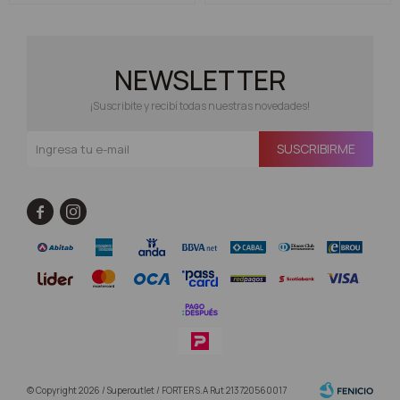
NEWSLETTER
¡Suscribite y recibí todas nuestras novedades!
SUSCRIBIRME


© Copyright 2026 / Superoutlet / FORTER S.A Rut 213720560017