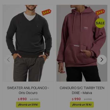
SWEATER ANIL POLANCO -
CANGURO S/C TIARBY TEEN
Gris Oscuro
DIXIE - Malva
890
990
$
2.190
$
1.190
$
$
59
16