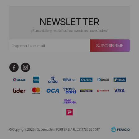
NEWSLETTER
¡Suscribite y recibí todas nuestras novedades!
SUSCRIBIRME


© Copyright 2026 / Superoutlet / FORTER S.A Rut 213720560017