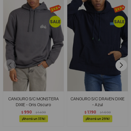
CANGURO S/C MONSTERA
CANGURO S/C DRAVEN DIXIE
DIXIE - Gris Oscuro
- Azul
990
1.190
$
1.490
$
1.690
$
$
33
29