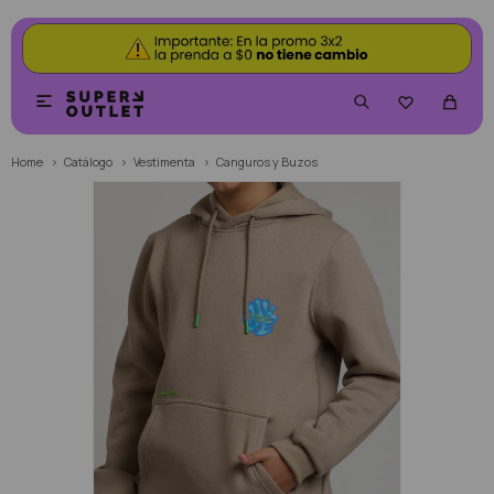


Home
Catálogo
Vestimenta
Canguros y Buzos