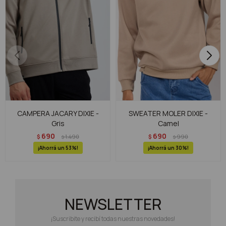
CAMPERA JACARY DIXIE -
SWEATER MOLER DIXIE -
Gris
Camel
690
690
$
1.490
$
990
$
$
53
30
NEWSLETTER
¡Suscribite y recibí todas nuestras novedades!