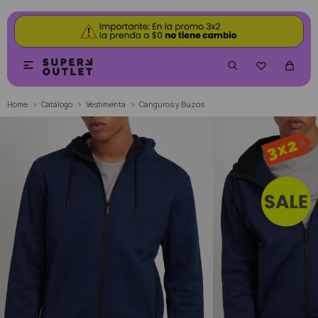


Home
Catálogo
Vestimenta
Canguros y Buzos