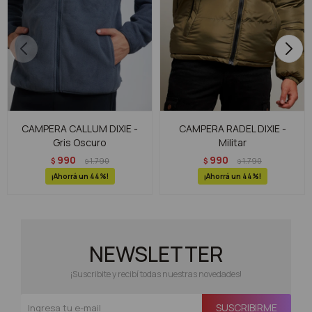
CAMPERA CALLUM DIXIE -
CAMPERA RADEL DIXIE -
Gris Oscuro
Militar
990
990
$
1.790
$
1.790
$
$
44
44
NEWSLETTER
¡Suscribite y recibí todas nuestras novedades!
SUSCRIBIRME