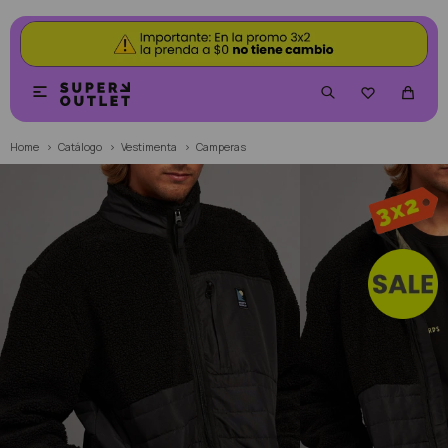


Home
Catálogo
Vestimenta
Camperas