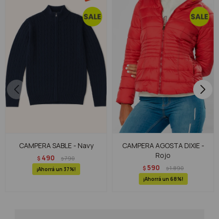
CAMPERA SABLE - Navy
CAMPERA AGOSTA DIXIE -
Rojo
490
$
790
$
590
$
1.890
$
37
68