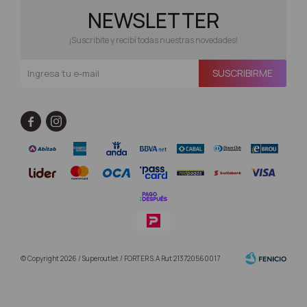
NEWSLETTER
¡Suscribite y recibí todas nuestras novedades!
SUSCRIBIRME


© Copyright 2026 / Superoutlet / FORTER S.A Rut 213720560017