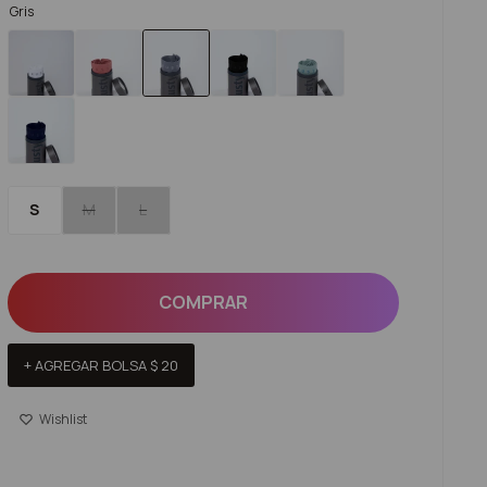
Gris
S
M
L
COMPRAR
+ AGREGAR BOLSA
$
20