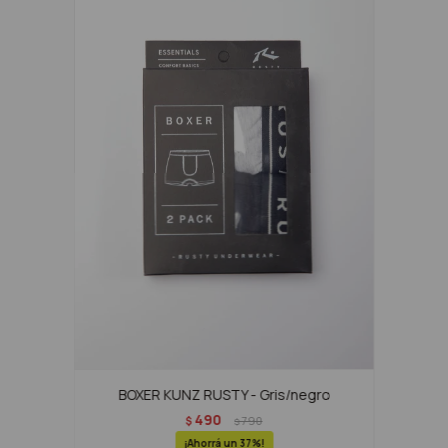
BOXER KUNZ RUSTY - Gris/negro
490
$
790
$
37