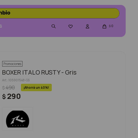
S
0

$
Promociones
BOXER ITALO RUSTY - Gris
105901548-GS
490
$
40
290
$