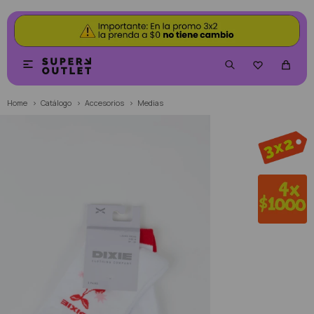


Home
Catálogo
Accesorios
Medias