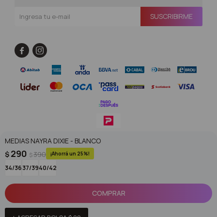
SUSCRIBIRME


MEDIAS NAYRA DIXIE - BLANCO
© Copyright 2026 / Superoutlet / FORTER S.A Rut 213720560017
290
$
390
25
$
34/36
37/39
40/42
COMPRAR
Fenicio