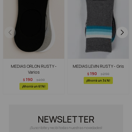
MEDIAS ORLON RUSTY -
MEDIAS LEVIN RUSTY - Gris
Varios
190
$
290
$
190
$
490
$
34
61
NEWSLETTER
¡Suscribite y recibí todas nuestras novedades!