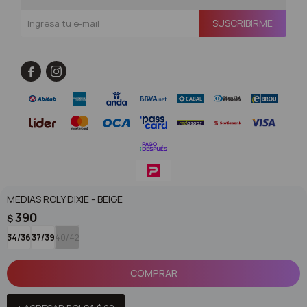
SUSCRIBIRME


MEDIAS ROLY DIXIE - BEIGE
© Copyright 2026 / Superoutlet / FORTER S.A Rut 213720560017
390
$
34/36
37/39
40/42
COMPRAR
Fenicio