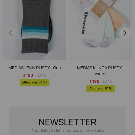
MEDIAS LEVIN RUSTY - Gris
MEDIAS KLINDA RUSTY -
Varios
190
$
290
$
190
$
490
$
34
61
NEWSLETTER
¡Suscribite y recibí todas nuestras novedades!