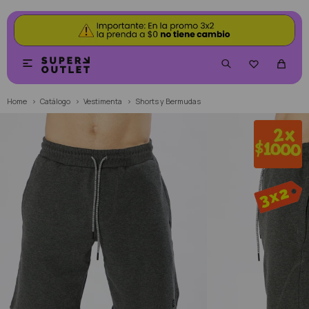


Home
Catálogo
Vestimenta
Shorts y Bermudas