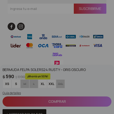
SUSCRIBIRME


BERMUDA FELPA SOLERS24 RUSTY - GRIS OSCURO
590
$
1.190
50
$
© Copyright 2026 / Superoutlet / FORTER S.A Rut 213720560017
XS
S
M
L
XL
XXL
3XL
Guía de talles
COMPRAR
Fenicio