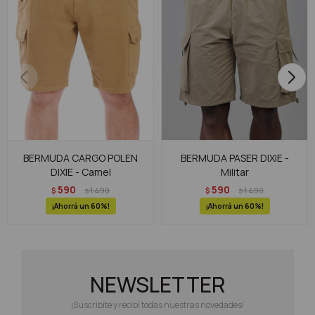
BERMUDA CARGO POLEN
BERMUDA PASER DIXIE -
DIXIE - Camel
Militar
590
590
$
1.490
$
1.490
$
$
60
60
NEWSLETTER
¡Suscribite y recibí todas nuestras novedades!