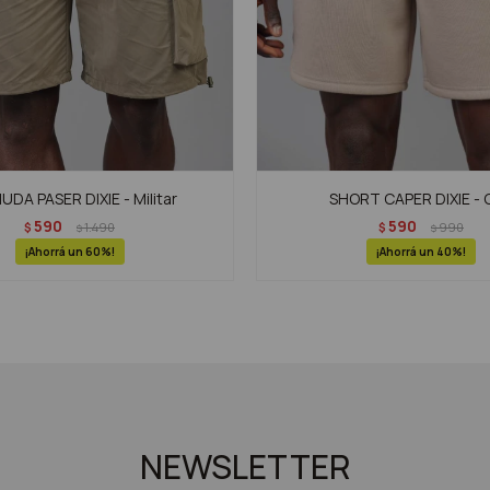
DA PASER DIXIE - Militar
SHORT CAPER DIXIE - G
590
590
$
1.490
$
990
$
$
60
40
NEWSLETTER