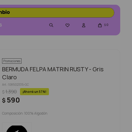
S
0

$
Promociones
BERMUDA FELPA MATRIN RUSTY - Gris
Claro
108502335-GC
1.390
$
57
590
$
Composición: 100% Algodón