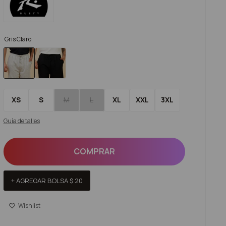
Gris Claro
XS
S
M
L
XL
XXL
3XL
Guía de talles
COMPRAR
+ AGREGAR BOLSA
$
20