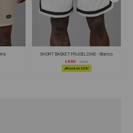
ris
SHORT BASKET FRUGEL DIXIE - Blanco
690
$
890
$
22