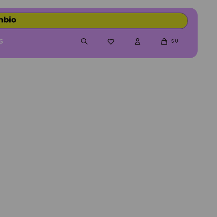
S
0

$