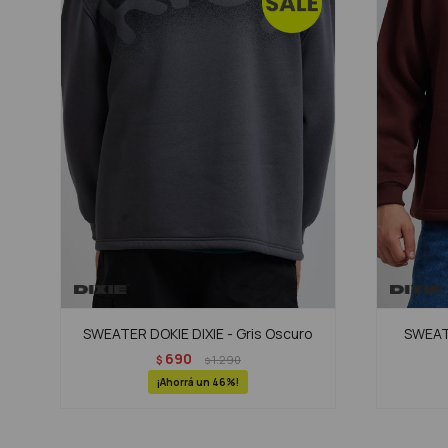
SWEATER DOKIE DIXIE - Gris Oscuro
SWEATE
690
$
1.290
$
46