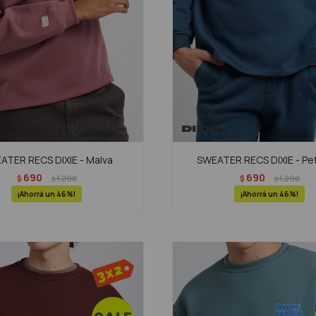
ATER RECS DIXIE - Malva
SWEATER RECS DIXIE - Pe
690
690
$
1.290
$
1.290
$
$
46
46