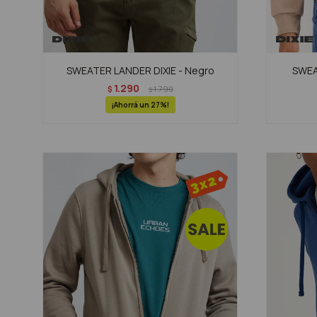
SWEATER LANDER DIXIE - Negro
SWEA
1.290
$
1.790
$
27