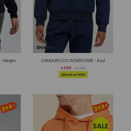
 - Negro
CANGURO C/C ROVER DIXIE - Azul
690
$
1.390
$
50