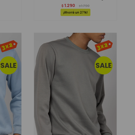
1.290
$
1.790
$
27