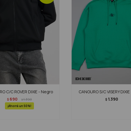
O C/C ROVER DIXIE - Negro
CANGURO S/C VISERY DIXIE 
690
1.390
$
1.390
$
$
50