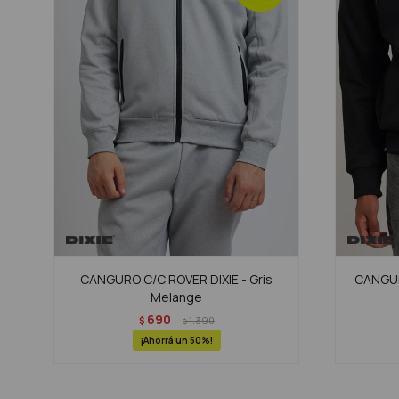
CANGURO C/C ROVER DIXIE - Gris
CANGUR
Melange
690
$
1.390
$
50