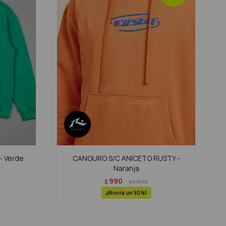
- Verde
CANGURO S/C ANICETO RUSTY -
Naranja
990
$
1.990
$
50