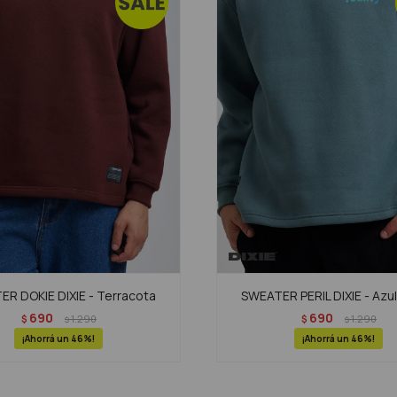
R DOKIE DIXIE - Terracota
SWEATER PERIL DIXIE - Azul
690
690
$
1.290
$
1.290
$
$
46
46