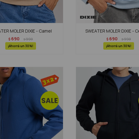
TER MOLER DIXIE - Camel
SWEATER MOLER DIXIE - C
690
690
$
990
$
990
$
$
30
30