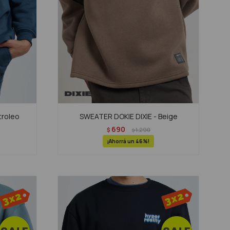
troleo
SWEATER DOKIE DIXIE - Beige
690
$
1.290
$
46