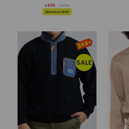
690
$
1.290
$
46