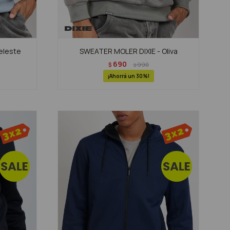
eleste
SWEATER MOLER DIXIE - Oliva
690
$
990
$
30