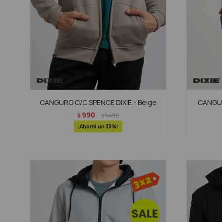
CANGURO C/C SPENCE DIXIE - Beige
CANGUR
990
$
1.490
$
33