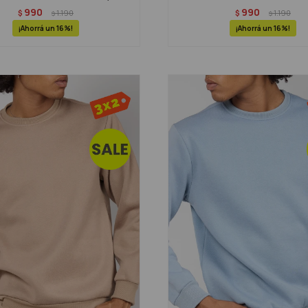
990
990
$
1.190
$
1.190
$
$
16
16