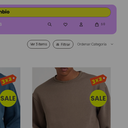
S
0

$
Ver
Categoría