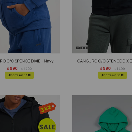
O C/C SPENCE DIXIE - Navy
CANGURO C/C SPENCE DIXIE
990
990
$
1.490
$
1.490
$
$
33
33