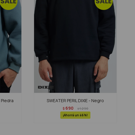
 Piedra
SWEATER PERIL DIXIE - Negro
690
$
1.290
$
46