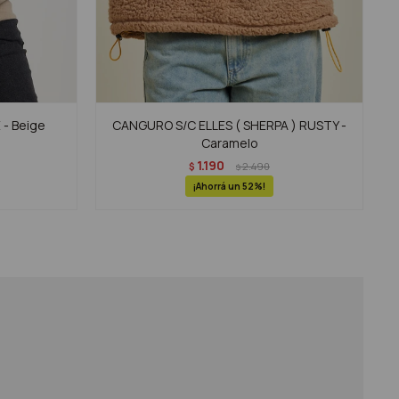
 - Beige
CANGURO S/C ELLES ( SHERPA ) RUSTY -
Caramelo
1.190
$
2.490
$
52