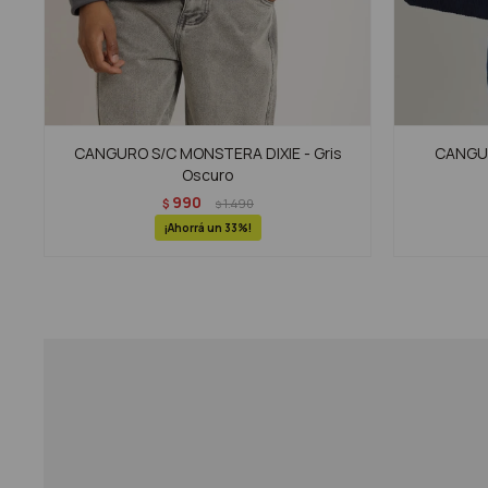
CANGURO S/C MONSTERA DIXIE - Gris
CANGUR
Oscuro
990
$
1.490
$
33