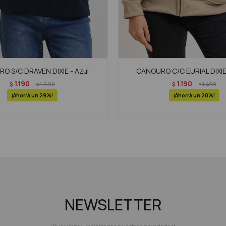
O S/C DRAVEN DIXIE - Azul
CANGURO C/C EURIAL DIXIE
1.190
1.190
$
1.690
$
1.490
$
$
29
20
NEWSLETTER