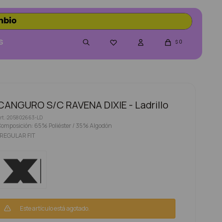
S
0

$
CANGURO S/C RAVENA DIXIE - Ladrillo
205802663-LD
omposición: 65% Poliéster / 35% Algodón
-REGULAR FIT
Este artículo está agotado.