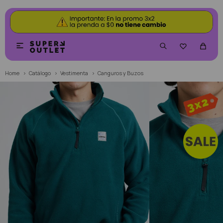


Home
Catálogo
Vestimenta
Canguros y Buzos