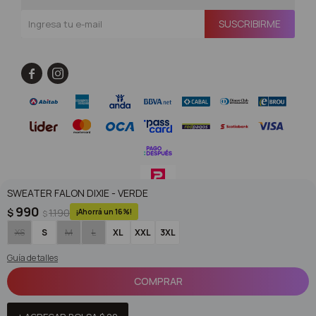
SUSCRIBIRME


SWEATER FALON DIXIE - VERDE
990
$
1.190
16
$
© Copyright 2026 / Superoutlet / FORTER S.A Rut 213720560017
XS
S
M
L
XL
XXL
3XL
Guía de talles
COMPRAR
Fenicio