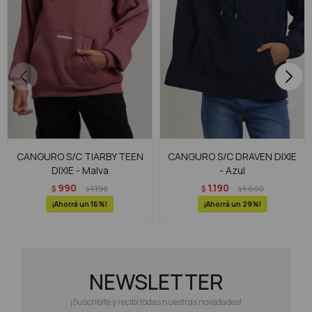
CANGURO S/C TIARBY TEEN
CANGURO S/C DRAVEN DIXIE
DIXIE - Malva
- Azul
990
1.190
$
1.190
$
1.690
$
$
16
29
NEWSLETTER
¡Suscribite y recibí todas nuestras novedades!