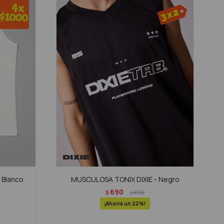
 Blanco
MUSCULOSA TONIX DIXIE - Negro
690
$
890
$
22