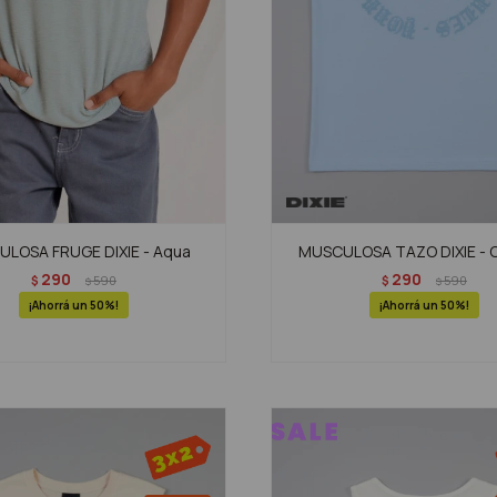
LOSA FRUGE DIXIE - Aqua
MUSCULOSA TAZO DIXIE - 
290
290
$
590
$
590
$
$
50
50