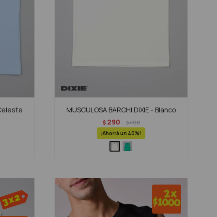
Celeste
MUSCULOSA BARCHI DIXIE - Blanco
290
$
490
$
40