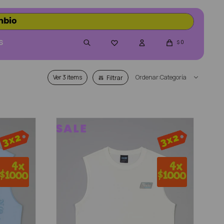
S
0

$
Ver
Categoría