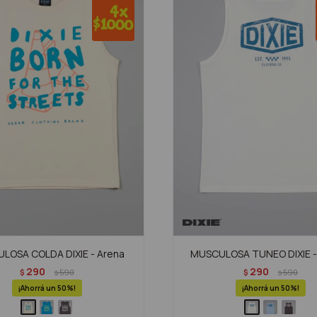
LOSA COLDA DIXIE - Arena
MUSCULOSA TUNEO DIXIE -
290
290
$
590
$
590
$
$
50
50