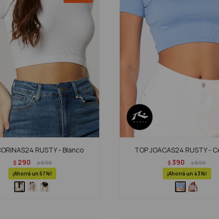
ORINAS24 RUSTY - Blanco
TOP JOACAS24 RUSTY - C
290
390
$
690
$
690
$
$
57
43