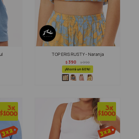
ul
TOP ERIS RUSTY - Naranja
390
$
990
$
60