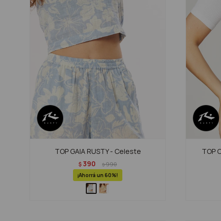
TOP GAIA RUSTY - Celeste
TOP C
390
$
990
$
60