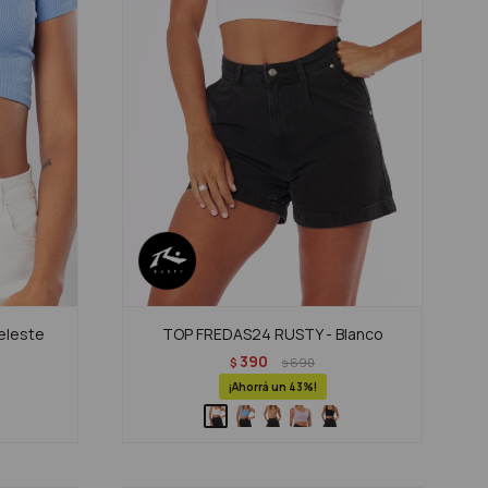
eleste
TOP FREDAS24 RUSTY - Blanco
390
$
690
$
43