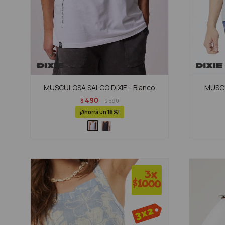
MUSCULOSA SALCO DIXIE - Blanco
MUSCU
490
$
590
$
16