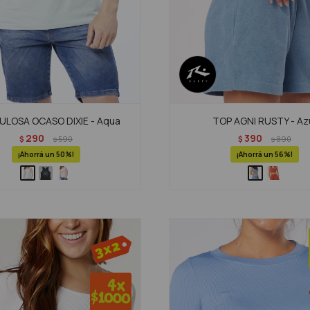
LOSA OCASO DIXIE - Aqua
TOP AGNI RUSTY - Az
290
390
$
590
$
890
$
$
50
56