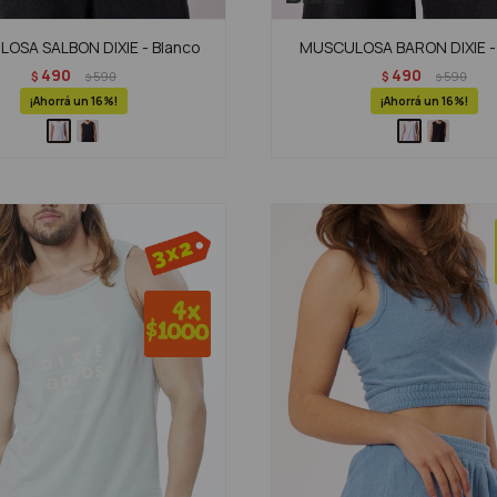
OSA SALBON DIXIE - Blanco
MUSCULOSA BARON DIXIE -
490
490
$
590
$
590
$
$
16
16