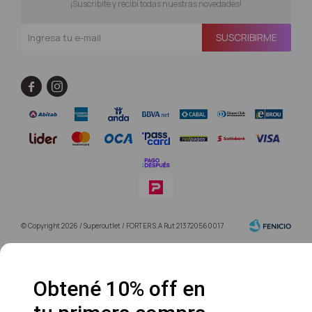
¡Suscribite y recibí todas nuestras novedades!
SUSCRIBIRME


© Copyright 2026 / Superoutlet / FORTER S.A Rut 213720560017
Obtené 10% off en