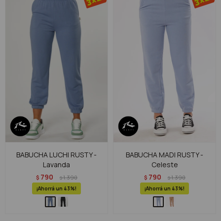
BABUCHA LUCHI RUSTY -
BABUCHA MADI RUSTY -
Lavanda
Celeste
790
790
$
1.390
$
1.390
$
$
43
43