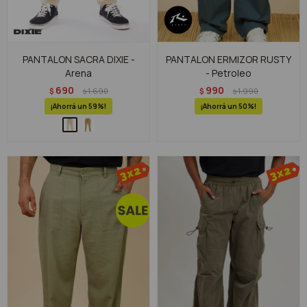
PANTALON SACRA DIXIE -
PANTALON ERMIZOR RUSTY
Arena
- Petroleo
690
990
$
1.690
$
1.990
$
$
59
50