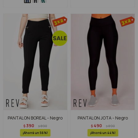
PANTALON BOREAL - Negro
PANTALON JOTA - Negro
390
490
$
890
$
890
$
$
56
44