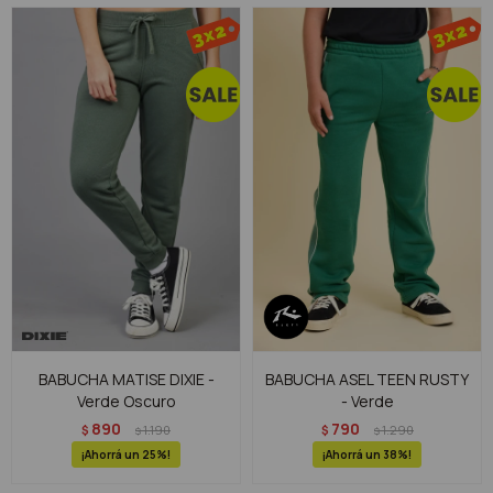
BABUCHA MATISE DIXIE -
BABUCHA ASEL TEEN RUSTY
Verde Oscuro
- Verde
890
790
$
1.190
$
1.290
$
$
25
38