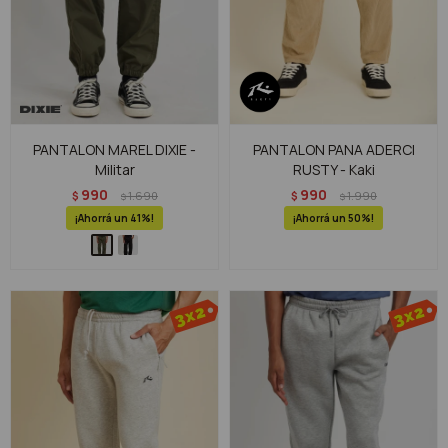
PANTALON MAREL DIXIE -
PANTALON PANA ADERCI
Militar
RUSTY - Kaki
990
990
$
1.690
$
1.990
$
$
41
50