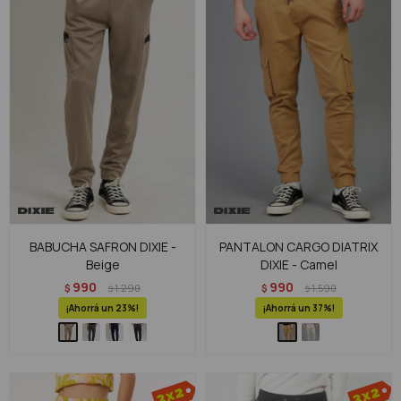
BABUCHA SAFRON DIXIE -
PANTALON CARGO DIATRIX
Beige
DIXIE - Camel
990
990
$
1.290
$
1.590
$
$
23
37