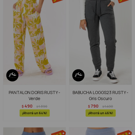
PANTALON DORIS RUSTY -
BABUCHA LOGGS23 RUSTY -
Verde
Gris Oscuro
490
790
$
1.390
$
1.490
$
$
64
46