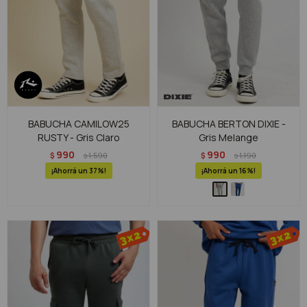
BABUCHA CAMILOW25
BABUCHA BERTON DIXIE -
RUSTY - Gris Claro
Gris Melange
990
990
$
1.590
$
1.190
$
$
37
16