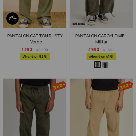
PANTALON CATTON RUSTY
PANTALON CARGYL DIXIE -
- Verde
Militar
390
990
$
2.290
$
1.690
$
$
82
41