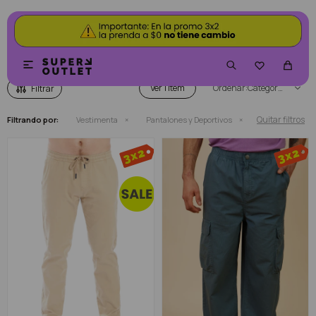
PANTALONES Y DEPORTIVOS


Ver
Categoría
Quitar filtros
Filtrando por:
Vestimenta
Pantalones y Deportivos