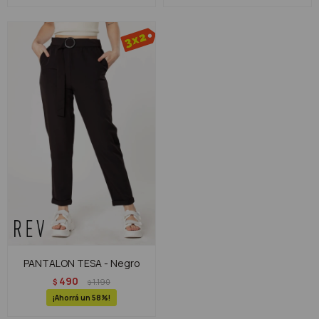
PANTALON TESA - Negro
490
$
1.190
$
58