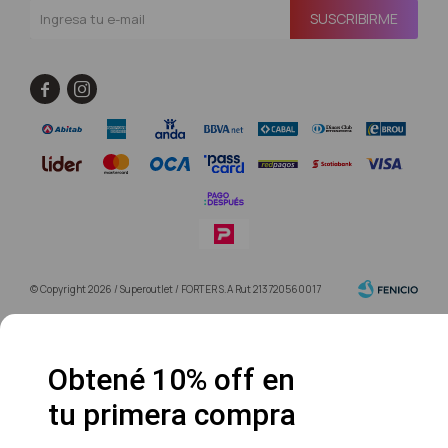
SUSCRIBIRME


© Copyright 2026 / Superoutlet / FORTER S.A Rut 213720560017
Obtené 10% off en
tu primera compra
Fenicio